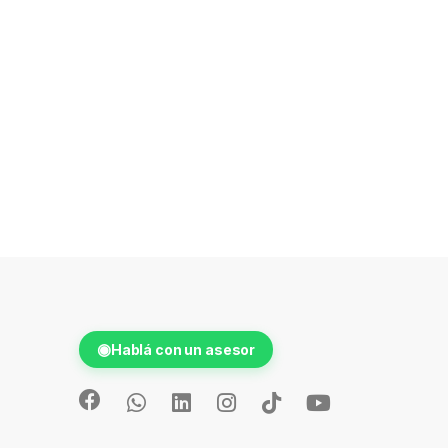
◉
Hablá con un asesor