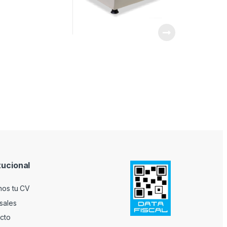
tucional
nos tu CV
sales
cto