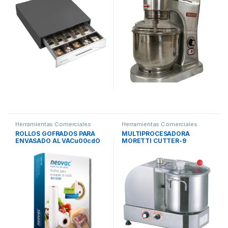
Herramientas Comerciales
Herramientas Comerciales
ROLLOS GOFRADOS PARA
MULTIPROCESADORA
ENVASADO AL VACu00cdO
MORETTI CUTTER-9
RG15500 NEOVAC