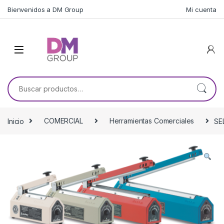
Skip to navigation
Skip to content
Bienvenidos a DM Group
Mi cuenta
Buscar por:
Inicio
COMERCIAL
Herramientas Comerciales
SE