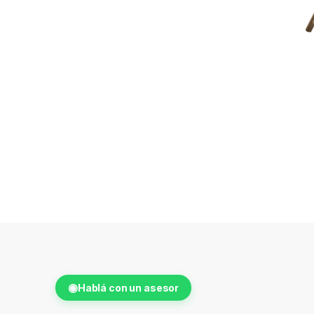
◉
Hablá con un asesor