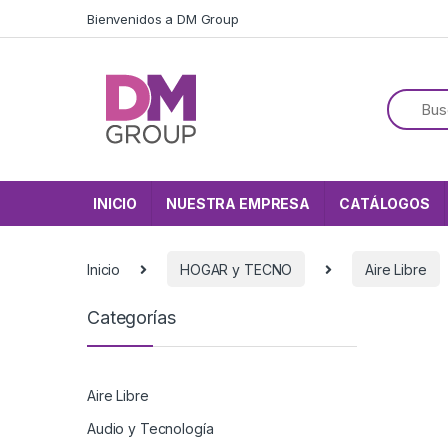
Skip to navigation
Skip to content
Bienvenidos a DM Group
INICIO
NUESTRA EMPRESA
CATÁLOGOS
Inicio
HOGAR y TECNO
Aire Libre
Categorías
Aire Libre
Audio y Tecnología