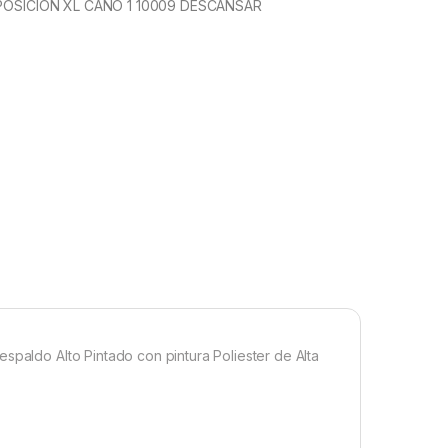
 POSICION XL CAÑO 1 10009 DESCANSAR
spaldo Alto Pintado con pintura Poliester de Alta