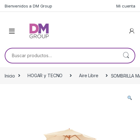
Skip to navigation
Skip to content
Bienvenidos a DM Group
Mi cuenta
Buscar por:
Inicio
HOGAR y TECNO
Aire Libre
SOMBRILLA M