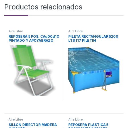
Productos relacionados
Aire Libre
Aire Libre
REPOSERA 5 POS. CAu00d1O
PILETA RECTANGULAR 5200
PINTADO Y APOYABRAZO
LTS 117 PILETIN
CAu00d1O C/COVER
Aire Libre
Aire Libre
SILLON DIRECTOR MADERA
REPOSERA PLASTICA 5