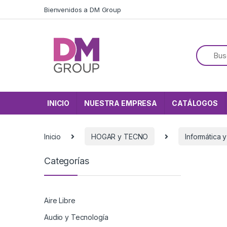
Skip to navigation
Skip to content
Bienvenidos a DM Group
INICIO
NUESTRA EMPRESA
CATÁLOGOS
Inicio
HOGAR y TECNO
Informática 
Categorías
Aire Libre
Audio y Tecnología