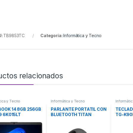
U:
TB9853TC
Categoría:
Informática y Tecno
uctos relacionados
tica y Tecno
Informática y Tecno
Informáti
OOK 14 8GB 256GB
PARLANTE PORTATIL CON
TECLAD
9 6K015LT
BLUETOOTH TITAN
TG-K90
ETT-PACKARD
NEGRO KBS-200BK
KLIPXTREME