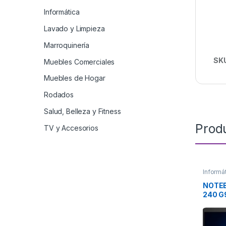
Informática
Lavado y Limpieza
Marroquinería
SK
Muebles Comerciales
Muebles de Hogar
Rodados
Salud, Belleza y Fitness
Prod
TV y Accesorios
Informá
NOTEB
240 G
HEWL