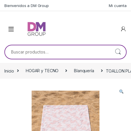
Skip to navigation
Skip to content
Bienvenidos a DM Group
Mi cuenta
Buscar por:
Inicio
HOGAR y TECNO
Blanquería
TOALLON PL