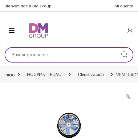
Skip to navigation
Skip to content
Bienvenidos a DM Group
Mi cuenta
Buscar por:
Inicio
HOGAR y TECNO
Climatización
VENTILADO