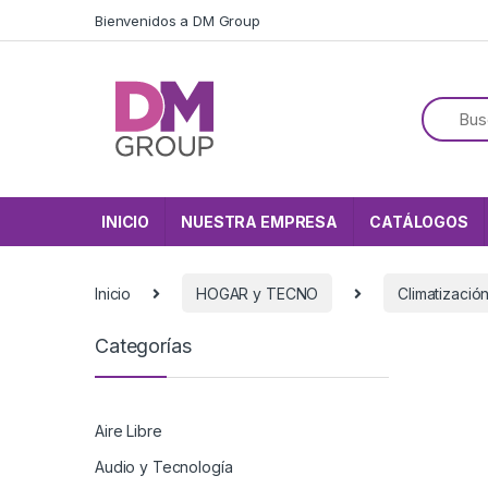
Skip to navigation
Skip to content
Bienvenidos a DM Group
INICIO
NUESTRA EMPRESA
CATÁLOGOS
Inicio
HOGAR y TECNO
Climatizació
Categorías
Aire Libre
Audio y Tecnología