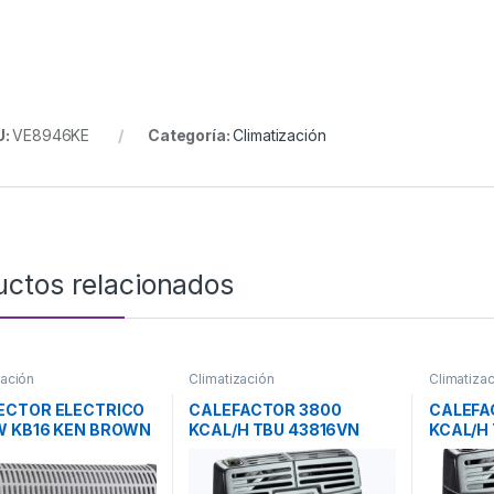
U:
VE8946KE
Categoría:
Climatización
uctos relacionados
zación
Climatización
Climatiza
ECTOR ELECTRICO
CALEFACTOR 3800
CALEFA
 KB16 KEN BROWN
KCAL/H TBU 43816VN
KCAL/H 
VOLCAN
BALANC
VOLCA