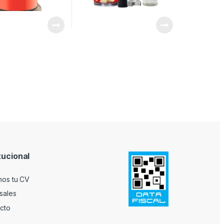
tucional
nos tu CV
sales
cto