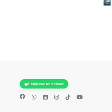
◉
Hablá con un asesor