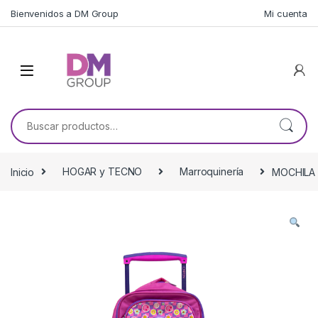
Skip to navigation
Skip to content
Bienvenidos a DM Group
Mi cuenta
Buscar por:
Inicio
HOGAR y TECNO
Marroquinería
MOCHILA