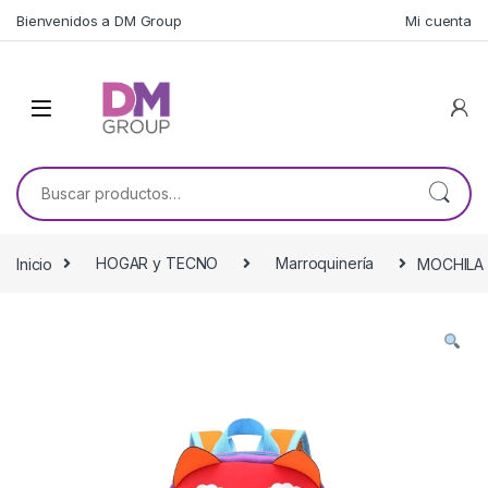
Skip to navigation
Skip to content
Bienvenidos a DM Group
Mi cuenta
Buscar por:
Inicio
HOGAR y TECNO
Marroquinería
MOCHILA 