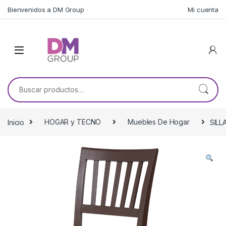
Skip to navigation
Skip to content
Bienvenidos a DM Group
Mi cuenta
Buscar por:
Inicio
HOGAR y TECNO
Muebles De Hogar
SILL